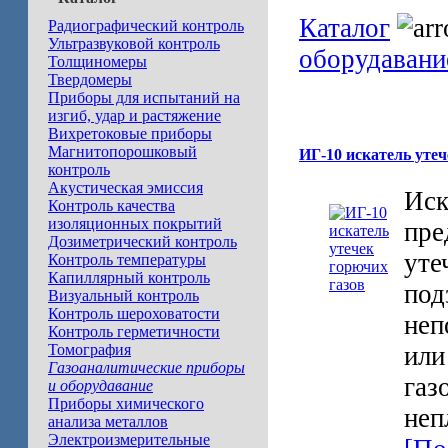
Каталог
Радиографический контроль
Ультразвуковой контроль
оборудавани
Толщиномеры
Твердомеры
Приборы для испытаний на
изгиб, удар и растяжение
Вихретоковые приборы
Магнитопорошковый
ИГ-10 искатель утеч
контроль
Акустическая эмиссия
Иск
Контроль качества
изоляционных покрытий
пре
Дозиметрический контроль
уте
Контроль температуры
Капиллярный контроль
под
Визуальный контроль
Контроль шероховатости
неп
Контроль герметичности
Томография
или
Газоаналитические приборы
газ
и оборудавание
Приборы химического
неп
анализа металлов
Электроизмерительные