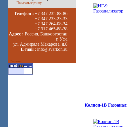
Показать корзину
Телефон :
+7 347 235-88-86
+7 347 233-23-33
+7 347 264-08-34
+7 917 465-88-38
Адрес :
Россия, Башкортостан
г. Уфа
ул. Адмирала Макарова, д.8
E-mail :
info@svarkon.ru
Сваркон
Колион-1В Газоанал