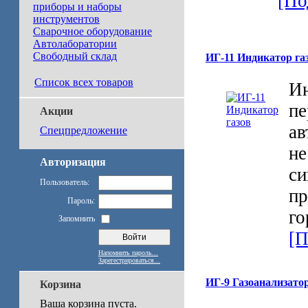
[По
приборы и наборы
инструментов
Сварочное оборудование
Автолаборатории
Свободный склад
ИГ-11 Индикатор га
Список всех товаров
Ин
пе
Акции
ав
Спецпредложение
не
Авторизация
си
Пользователь:
пр
Пароль:
го
Запомнить
[П
Напомнить пароль...
Зарегестрироваться...
ИГ-9 Газоанализато
Корзина
Ваша корзина пуста.