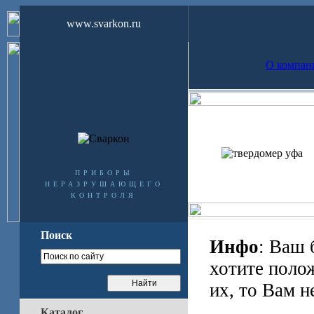
www.svarkon.ru
О компан
приборы
неразрушающего
контроля
Поиск
Инфо
: Ваш 
хотите поло
их, то Вам н
Каталог