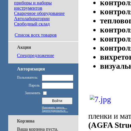
контрол
приборы и наборы
инструментов
контрол
Сварочное оборудование
Автолаборатории
теплово
Свободный склад
контрол
Список всех товаров
контрол
контрол
Акции
вихрето
Спецпредложение
визуаль
Авторизация
Пользователь:
Пароль:
Запомнить
Напомнить пароль...
Зарегестрироваться...
пленки и ма
Корзина
(AGFA Stru
Ваша корзина пуста.