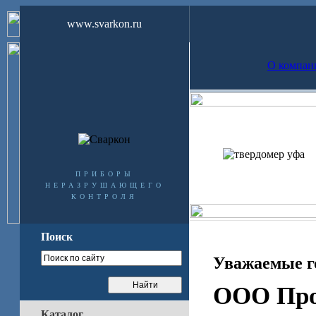
www.svarkon.ru
О компан
приборы
неразрушающего
контроля
Поиск
Уважаемые г
ООО Про
Каталог