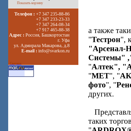
Показать корзину
Телефон :
+7 347 235-88-86
+7 347 233-23-33
+7 347 264-08-34
а также таки
+7 917 465-88-38
Адрес :
Россия, Башкортостан
"
Тестрон
", 
г. Уфа
ул. Адмирала Макарова, д.8
"Арсенал-
E-mail :
info@svarkon.ru
Системы" ,
Сваркон
"
Алтек", "А
"
МЕТ
", "
АК
фото
", "
Рен
других.
Представля
таких торго
"
ARDROX