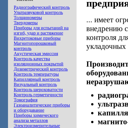
предпри
Радиографический контроль
Ультразвуковой контроль
Толщиномеры
... имеет о
Твердомеры
внедрению 
Приборы для испытаний на
изгиб, удар и растяжение
контроля дл
Вихретоковые приборы
Магнитопорошковый
укладочных 
контроль
Акустическая эмиссия
Контроль качества
Производит
изоляционных покрытий
Дозиметрический контроль
оборудован
Контроль температуры
Капиллярный контроль
неразруша
Визуальный контроль
Контроль шероховатости
радиогр
Контроль герметичности
Томография
ультраз
Газоаналитические приборы
и оборудавание
капилля
Приборы химического
магнито
анализа металлов
Электроизмерительные