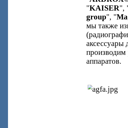
"
KAISER
", 
group
", "
Ma
мы также из
(радиографич
аксессуары 
производим 
аппаратов.