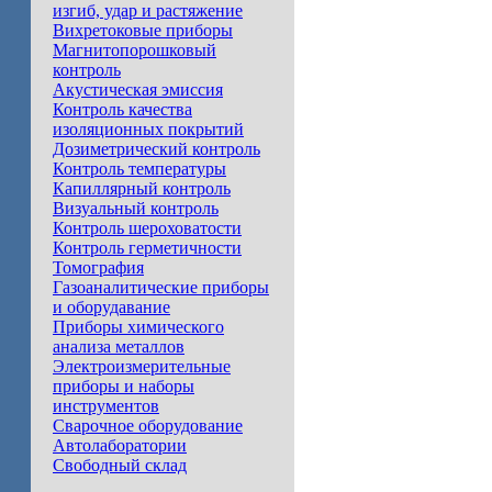
изгиб, удар и растяжение
Вихретоковые приборы
Магнитопорошковый
контроль
Акустическая эмиссия
Контроль качества
изоляционных покрытий
Дозиметрический контроль
Контроль температуры
Капиллярный контроль
Визуальный контроль
Контроль шероховатости
Контроль герметичности
Арина-9 Арина
Томография
Rollpac, G12
Газоаналитические приборы
и оборудавание
Приборы химического
анализа металлов
Электроизмерительные
приборы и наборы
инструментов
Сварочное оборудование
Автолаборатории
Свободный склад