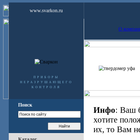
www.svarkon.ru
О компан
приборы
неразрушающего
контроля
Поиск
Инфо
: Ваш 
хотите поло
их, то Вам н
Каталог