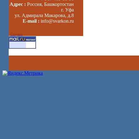
Адрес :
Россия, Башкортостан
г. Уфа
ул. Адмирала Макарова, д.8
E-mail :
info@svarkon.ru
Сваркон