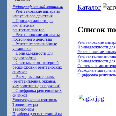
Каталог
Радиографический контроль
Рентгеновские аппараты
импульсного действия
Принадлежности для
импульсных
Список по
рентгенаппаратов
Рентгеновские аппараты
постоянного действия
Рентгеновские аппар
Рентгентелевизионные
Принадлежности для
установки
Рентгеновские аппар
Принадлежности для
Рентгентелевизионны
радиографии
Принадлежности для
Системы компьютерной
Системы компьютерн
расшифровки рентгеноских
Расходные материалы
снимков
Оцифровка ренгенов
Расходные материалы
(рентгенплёнка, экраны,
химреактивы для проявки)
Оцифровка ренгеновских
снимков
Ультразвуковой контроль
Толщиномеры
Твердомеры
Приборы для испытаний на