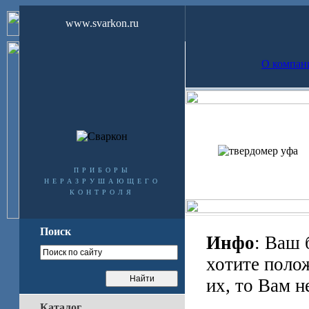
www.svarkon.ru
О компан
приборы
неразрушающего
контроля
Поиск
Инфо
: Ваш 
хотите поло
их, то Вам н
Каталог