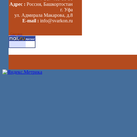
Адрес :
Россия, Башкортостан
г. Уфа
ул. Адмирала Макарова, д.8
E-mail :
info@svarkon.ru
Сваркон