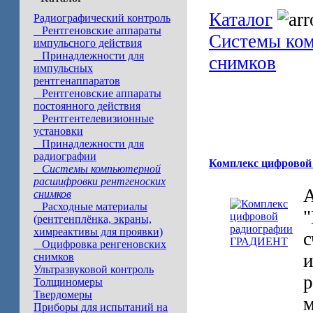
Каталог
Радиографический контроль
Рентгеновские аппараты
Системы ком
импульсного действия
Принадлежности для
снимков
импульсных
рентгенаппаратов
Рентгеновские аппараты
Программный компле
постоянного действия
МАРС 1.2 Системма 
Рентгентелевизионные
установки
Принадлежности для
радиографии
Комплекс цифрово
Системы компьютерной
расшифровки рентгеноских
А
снимков
Расходные материалы
"
(рентгенплёнка, экраны,
химреактивы для проявки)
с
Оцифровка ренгеновских
и
снимков
Ультразвуковой контроль
р
Толщиномеры
Твердомеры
м
Приборы для испытаний на