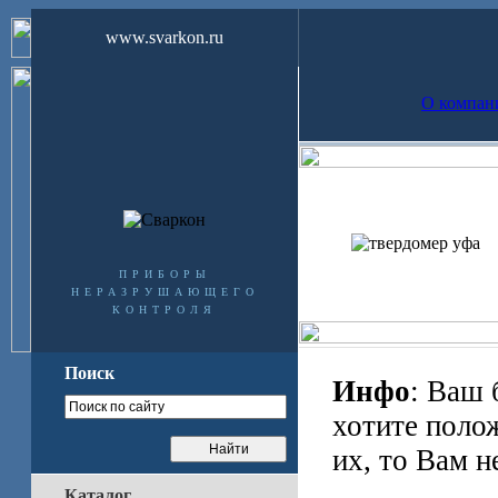
www.svarkon.ru
О компан
приборы
неразрушающего
контроля
Поиск
Инфо
: Ваш 
хотите поло
их, то Вам н
Каталог