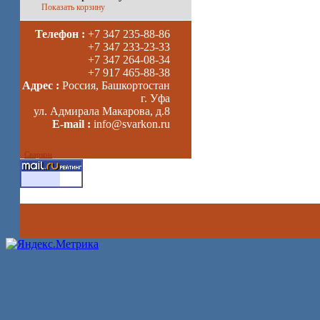
Показать корзину
Телефон :
+7 347 235-88-86
+7 347 233-23-33
+7 347 264-08-34
+7 917 465-88-38
Адрес :
Россия, Башкортостан
г. Уфа
ул. Адмирала Макарова, д.8
E-mail :
info@svarkon.ru
Сваркон