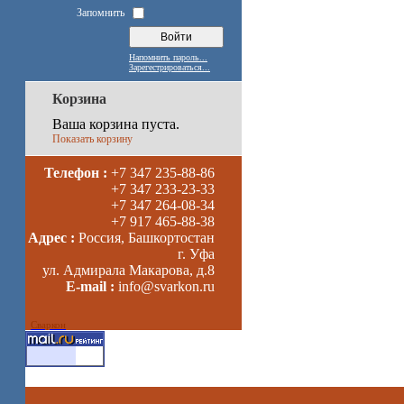
Запомнить
Напомнить пароль...
Зарегестрироваться...
Корзина
Ваша корзина пуста.
Показать корзину
Телефон :
+7 347 235-88-86
+7 347 233-23-33
+7 347 264-08-34
+7 917 465-88-38
Адрес :
Россия, Башкортостан
г. Уфа
ул. Адмирала Макарова, д.8
E-mail :
info@svarkon.ru
Сваркон