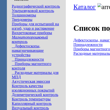
Каталог
Радиографический контроль
Ультразвуковой контроль
Толщиномеры
Твердомеры
Приборы для испытаний на
Список по
изгиб, удар и растяжение
Вихретоковые приборы
Магнитопорошковый
Дефектоскопы, нама
контроль
Принадлежности
Дефектоскопы,
Приборы магнитного
намагничивающие
Расходные материал
устройства
Принадлежности
Приборы магнитного
контоля
Расходные материалы для
Дефектоскопы, нама
МПД
магнитные Приборы 
Акустическая эмиссия
Контроль качества
изоляционных покрытий
Дозиметрический контроль
Контроль температуры
Капиллярный контроль
Визуальный контроль