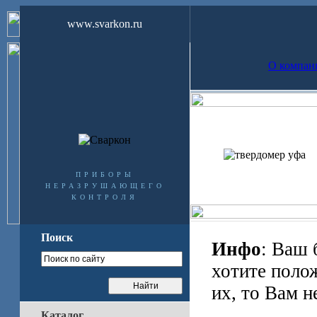
www.svarkon.ru
О компан
приборы
неразрушающего
контроля
Поиск
Инфо
: Ваш 
хотите поло
их, то Вам н
Каталог