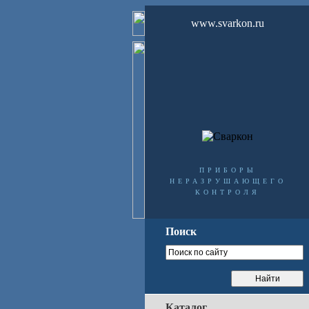
www.svarkon.ru
приборы
неразрушающего
контроля
Поиск
Каталог