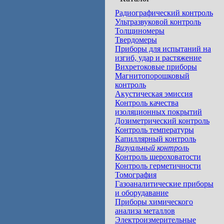
Радиографический контроль
Ультразвуковой контроль
Толщиномеры
Твердомеры
Приборы для испытаний на
изгиб, удар и растяжение
Вихретоковые приборы
Магнитопорошковый
контроль
Акустическая эмиссия
Контроль качества
изоляционных покрытий
Дозиметрический контроль
Контроль температуры
Капиллярный контроль
Визуальный контроль
Контроль шероховатости
Контроль герметичности
Томография
Газоаналитические приборы
и оборудавание
Приборы химического
анализа металлов
Электроизмерительные