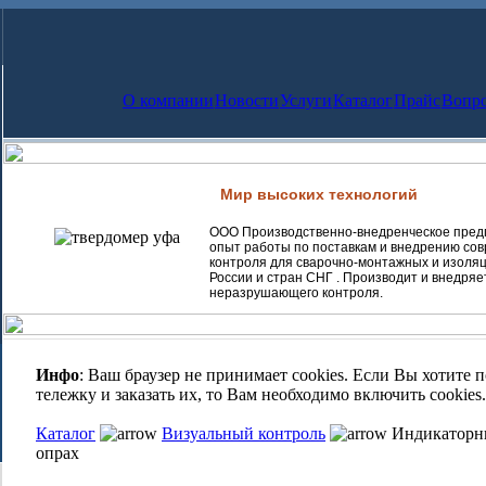
О компании
Новости
Услуги
Каталог
Прайс
Вопро
Мир высоких технологий
ООО Производственно-внедренческое предп
опыт работы по поставкам и внедрению со
контроля для сварочно-монтажных и изоляц
России и стран СНГ . Производит и внедря
неразрушающего контроля.
Инфо
: Ваш браузер не принимает cookies. Если Вы хотите
тележку и заказать их, то Вам необходимо включить cookies.
Каталог
Визуальный контроль
Индикаторны
опрах